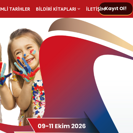
Kayıt Ol!
MLİ TARİHLER
BİLDİRİ KİTAPLARI
İLETİŞİM