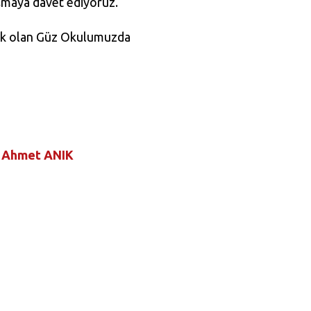
uşmaya davet ediyoruz.
ecek olan Güz Okulumuzda
. Ahmet ANIK