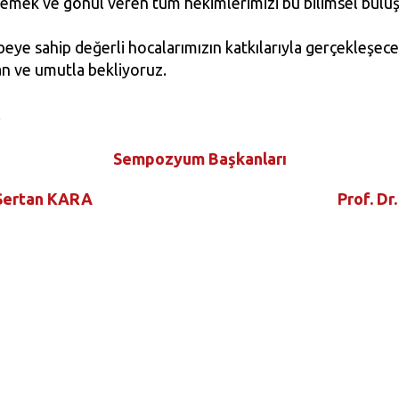
n emek ve gönül veren tüm hekimlerimizi bu bilimsel bul
rübeye sahip değerli hocalarımızın katkılarıyla gerçekleş
an ve umutla bekliyoruz.
.
Sempozyum Başkanları
 Sertan KARA
Prof. Dr